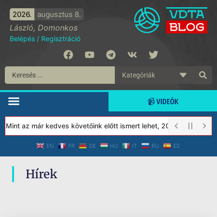
2026.
augusztus 8.
László, Domonkos
Belépés
/
Regisztráció
📹 VIDEÓK
 Mint az már kedves követőink előtt ismert lehet, 2023-tól a Véd
EN
FR
DE
HU
IT
RU
ES
Hírek