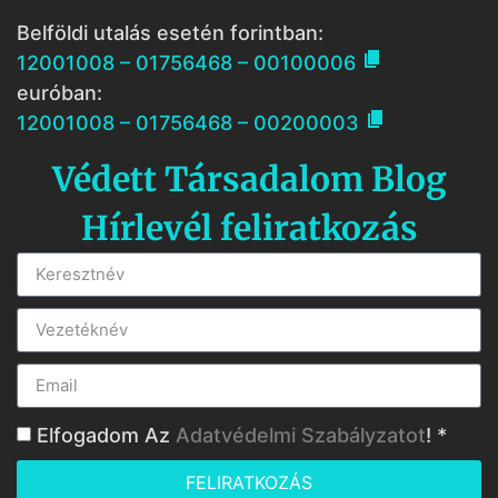
Belföldi utalás esetén forintban:

12001008 – 01756468 – 00100006
euróban:

12001008 – 01756468 – 00200003
Védett Társadalom Blog
Hírlevél feliratkozás
Elfogadom Az
Adatvédelmi Szabályzatot
! *
FELIRATKOZÁS