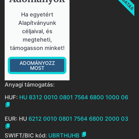
Ha egyetért
Alapítványunk
céljaival, és
megteheti,
támogasson minket!
ADOMÁNYOZZ
MOST
Anyagi támogatás:
HUF:
HU 8312 0010 0801 7564 6800 1000 06

EUR: HU
6212 0010 0801 7564 6800 2000 03


SWIFT/BIC kód:
UBRTHUHB