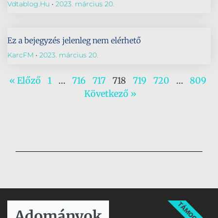
Vdtablog.hu
2023. március 20.
Ez a bejegyzés jelenleg nem elérhető
KarcFM
2023. március 20.
« Előző
1
…
716
717
718
719
720
…
809
Következő »
TÁMOGATÁS
Adományok​