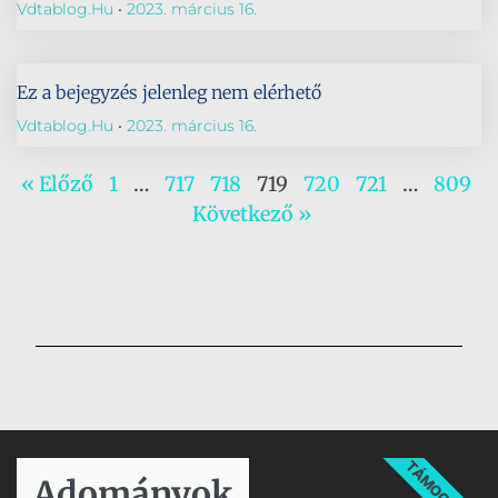
Vdtablog.hu
2023. március 16.
Ez a bejegyzés jelenleg nem elérhető
Vdtablog.hu
2023. március 16.
« Előző
1
…
717
718
719
720
721
…
809
Következő »
TÁMOGATÁS
Adományok​