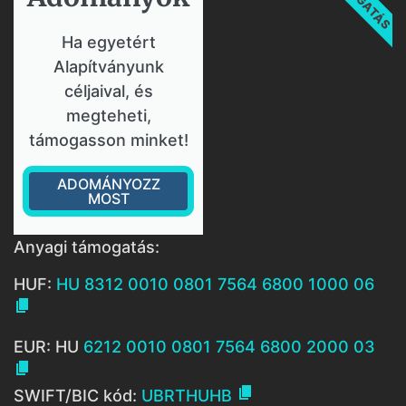
Ha egyetért
Alapítványunk
céljaival, és
megteheti,
támogasson minket!
ADOMÁNYOZZ
MOST
Anyagi támogatás:
HUF:
HU 8312 0010 0801 7564 6800 1000 06

EUR: HU
6212 0010 0801 7564 6800 2000 03


SWIFT/BIC kód:
UBRTHUHB