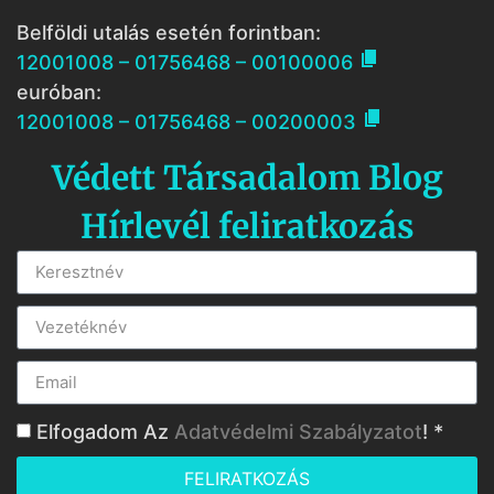
Belföldi utalás esetén forintban:

12001008 – 01756468 – 00100006
euróban:

12001008 – 01756468 – 00200003
Védett Társadalom Blog
Hírlevél feliratkozás
Elfogadom Az
Adatvédelmi Szabályzatot
! *
FELIRATKOZÁS