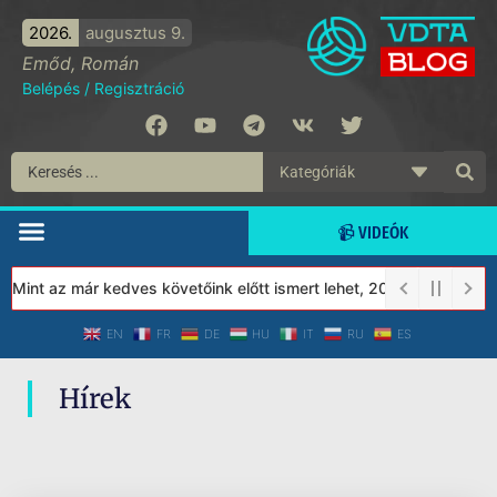
2026.
augusztus 9.
Emőd, Román
Belépés
/
Regisztráció
📹 VIDEÓK
 Mint az már kedves követőink előtt ismert lehet, 2023-tól a Véd
EN
FR
DE
HU
IT
RU
ES
Hírek