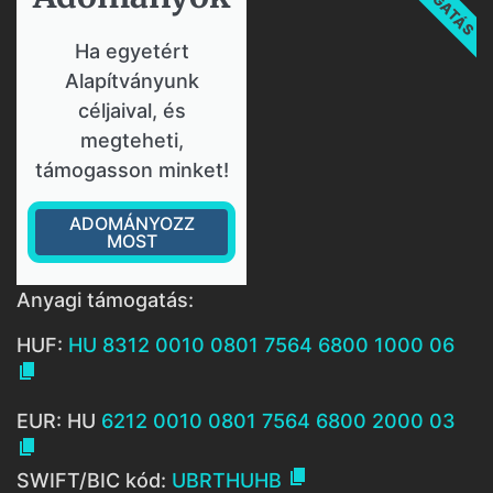
Ha egyetért
Alapítványunk
céljaival, és
megteheti,
támogasson minket!
ADOMÁNYOZZ
MOST
Anyagi támogatás:
HUF:
HU 8312 0010 0801 7564 6800 1000 06

EUR: HU
6212 0010 0801 7564 6800 2000 03


SWIFT/BIC kód:
UBRTHUHB