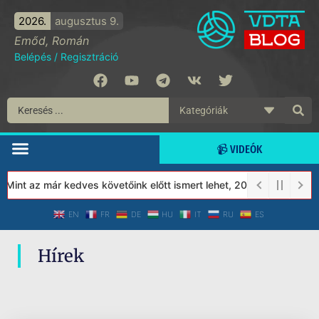
2026.
augusztus 9.
Emőd, Román
Belépés
/
Regisztráció
📹 VIDEÓK
 Mint az már kedves követőink előtt ismert lehet, 2023-tól a Véde
EN
FR
DE
HU
IT
RU
ES
Hírek