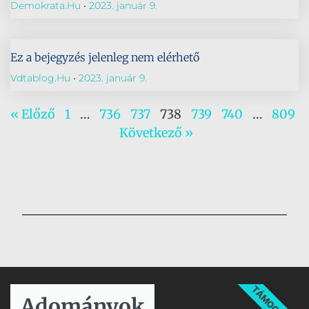
Demokrata.hu
2023. január 9.
Ez a bejegyzés jelenleg nem elérhető
Vdtablog.hu
2023. január 9.
« Előző
1
…
736
737
738
739
740
…
809
Következő »
TÁMOGATÁS
Adományok​