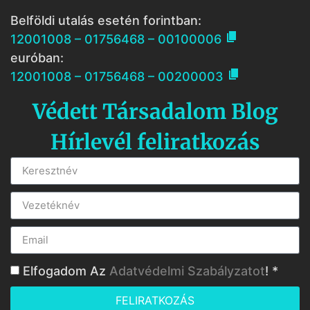
Belföldi utalás esetén forintban:

12001008 – 01756468 – 00100006
euróban:

12001008 – 01756468 – 00200003
Védett Társadalom Blog
Hírlevél feliratkozás
Elfogadom Az
Adatvédelmi Szabályzatot
! *
FELIRATKOZÁS