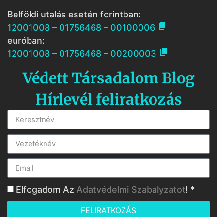
Belföldi utalás esetén forintban:

12001008 – 01756468 – 00100006
euróban:

12001008 – 01756468 – 00200003
Védett Társadalom Blog
Hírlevél feliratkozás
Elfogadom Az
Adatvédelmi Szabályzatot
! *
FELIRATKOZÁS