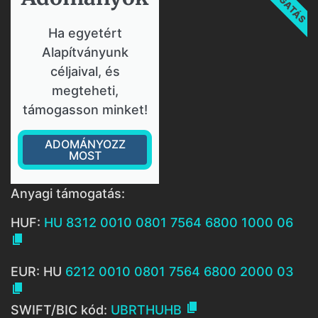
Ha egyetért
Alapítványunk
céljaival, és
megteheti,
támogasson minket!
ADOMÁNYOZZ
MOST
Anyagi támogatás:
HUF:
HU 8312 0010 0801 7564 6800 1000 06

EUR: HU
6212 0010 0801 7564 6800 2000 03


SWIFT/BIC kód:
UBRTHUHB