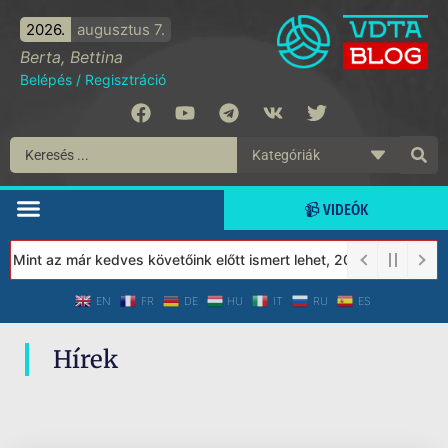
2026.
augusztus 7.
Berta, Bettina
Belépés
/
Regisztráció
📹 VIDEÓK
! Mint az már kedves követőink előtt ismert lehet, 2023-tól a Véd
EN
FR
DE
HU
IT
RU
ES
Hírek