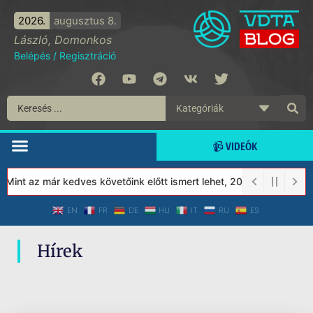
2026.
augusztus 8.
László, Domonkos
Belépés
/
Regisztráció
📹 VIDEÓK
 Mint az már kedves követőink előtt ismert lehet, 2023-tól a Véde
EN
FR
DE
HU
IT
RU
ES
Hírek