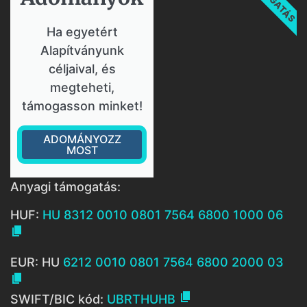
Ha egyetért
Alapítványunk
céljaival, és
megteheti,
támogasson minket!
ADOMÁNYOZZ
MOST
Anyagi támogatás:
HUF:
HU 8312 0010 0801 7564 6800 1000 06

EUR: HU
6212 0010 0801 7564 6800 2000 03


SWIFT/BIC kód:
UBRTHUHB