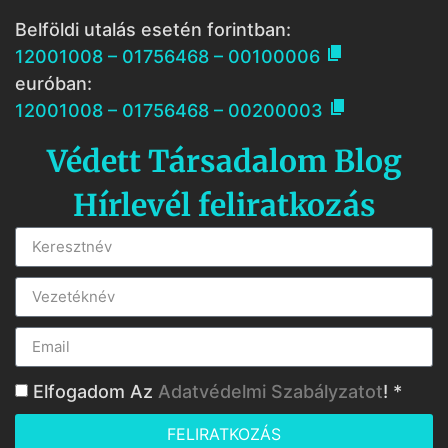
Belföldi utalás esetén forintban:

12001008 – 01756468 – 00100006
euróban:

12001008 – 01756468 – 00200003
Védett Társadalom Blog
Hírlevél feliratkozás
Elfogadom Az
Adatvédelmi Szabályzatot
! *
FELIRATKOZÁS