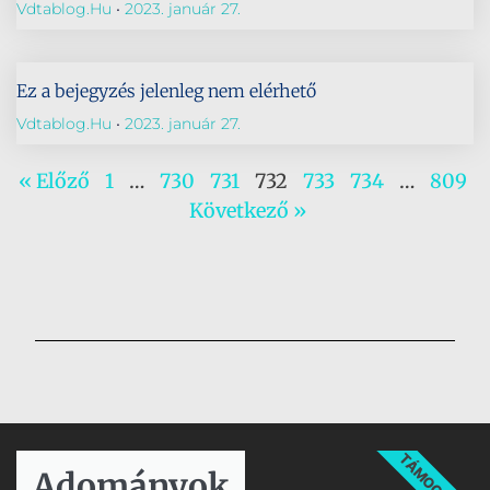
Vdtablog.hu
2023. január 27.
Ez a bejegyzés jelenleg nem elérhető
Vdtablog.hu
2023. január 27.
« Előző
1
…
730
731
732
733
734
…
809
Következő »
TÁMOGATÁS
Adományok​