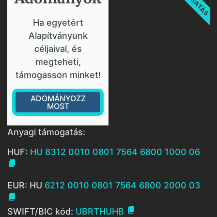
Ha egyetért
Alapítványunk
céljaival, és
megteheti,
támogasson minket!
ADOMÁNYOZZ
MOST
Anyagi támogatás:
HUF:
HU 8312 0010 0801 7564 6800 1000 06

EUR: HU
6212 0010 0801 7564 6800 2000 03


SWIFT/BIC kód:
UBRTHUHB