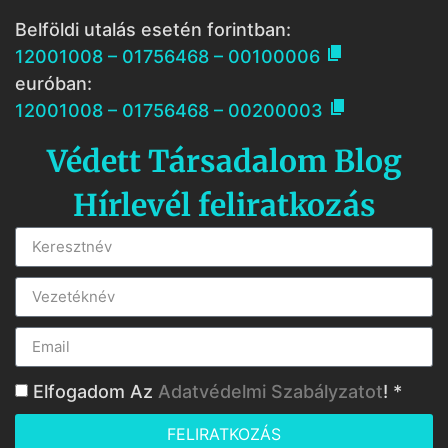
Belföldi utalás esetén forintban:

12001008 – 01756468 – 00100006
euróban:

12001008 – 01756468 – 00200003
Védett Társadalom Blog
Hírlevél feliratkozás
Elfogadom Az
Adatvédelmi Szabályzatot
! *
FELIRATKOZÁS