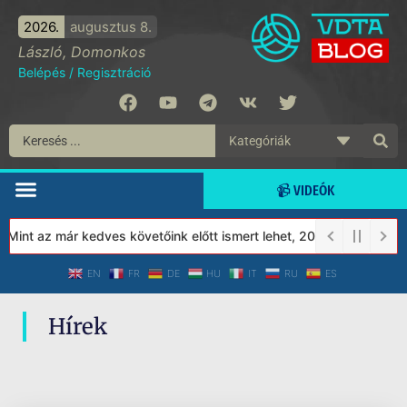
2026.
augusztus 8.
László, Domonkos
Belépés
/
Regisztráció
📹 VIDEÓK
 Mint az már kedves követőink előtt ismert lehet, 2023-tól a Véde
EN
FR
DE
HU
IT
RU
ES
Hírek