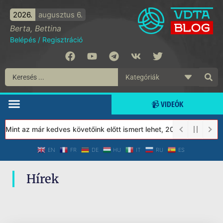
2026.
augusztus 6.
Berta, Bettina
Belépés
/
Regisztráció
📹 VIDEÓK
 Mint az már kedves követőink előtt ismert lehet, 2023-tól a Véd
EN
FR
DE
HU
IT
RU
ES
Hírek