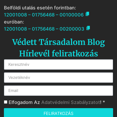
Belföldi utalás esetén forintban:

12001008 – 01756468 – 00100006
euróban:

12001008 – 01756468 – 00200003
Védett Társadalom Blog
Hírlevél feliratkozás
Elfogadom Az
Adatvédelmi Szabályzatot
! *
FELIRATKOZÁS