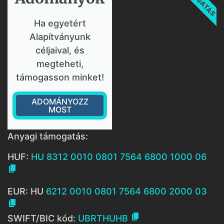
Ha egyetért
Alapítványunk
céljaival, és
megteheti,
támogasson minket!
ADOMÁNYOZZ
MOST
Anyagi támogatás:
HUF:
HU 8312 0010 0801 7564 6800 1000 06

EUR: HU
6212 0010 0801 7564 6800 2000 03


SWIFT/BIC kód:
UBRTHUHB