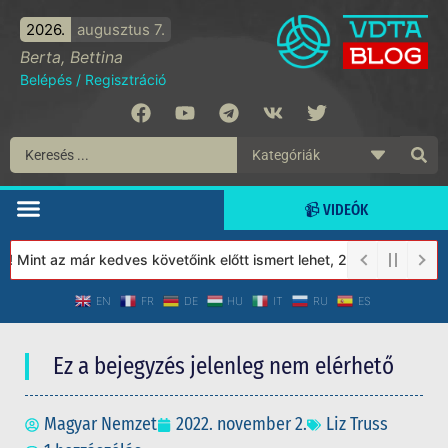
2026.
augusztus 7.
Berta, Bettina
Belépés
/
Regisztráció
📹 VIDEÓK
Mint az már kedves követőink előtt ismert lehet, 2023-tól a Véde
EN
FR
DE
HU
IT
RU
ES
Ez a bejegyzés jelenleg nem elérhető
Magyar Nemzet
2022. november 2.
Liz Truss