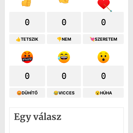
0
0
0
👍TETSZIK
👎NEM
💘SZERETEM
0
0
0
😡DÜHÍTŐ
😂VICCES
😮HÚHA
Egy válasz