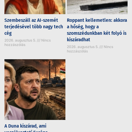
Szembeszáll az AI-szemét
Roppant kellemetlen: akkora
terjedésével több nagy tech
a hőség, hogy a
cég
szomszédunkban két folyó is
kiszáradhat
2026. augusztus 5.
Nincs
hozzászólás
2026. augusztus 5.
Nincs
hozzászólás
A Duna kiszárad, ami