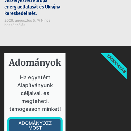
veszélyezteti Európa
energiaellátását és Ukrajna
kereskedelmét.
2026. augusztus 5.
Nincs
hozzászólás
TÁMOGATÁS
Adományok​
Ha egyetért
Alapítványunk
céljaival, és
megteheti,
támogasson minket!
ADOMÁNYOZZ
MOST