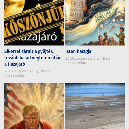
Sikerrel zárult a gyűjtés,
Isten haragja
tovább halad végtelen útján
2026. augusztus 5.
Nincs
hozzászólás
a Hazajáró
2026. augusztus 5.
Nincs
hozzászólás