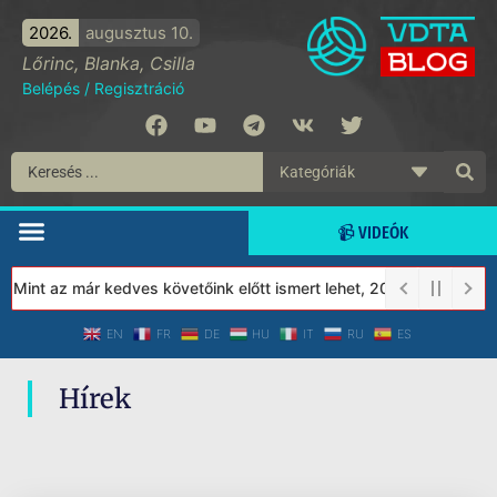
2026.
augusztus 10.
Lőrinc, Blanka, Csilla
Belépés
/
Regisztráció
📹 VIDEÓK
 Mint az már kedves követőink előtt ismert lehet, 2023-tól a Véd
EN
FR
DE
HU
IT
RU
ES
Hírek