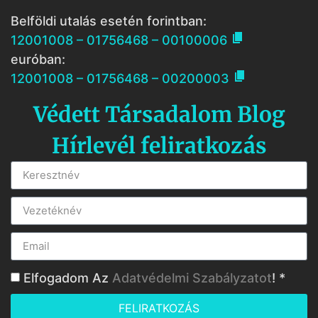
Belföldi utalás esetén forintban:

12001008 – 01756468 – 00100006
euróban:

12001008 – 01756468 – 00200003
Védett Társadalom Blog
Hírlevél feliratkozás
Elfogadom Az
Adatvédelmi Szabályzatot
! *
FELIRATKOZÁS