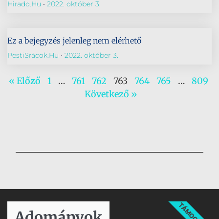
Hirado.hu
2022. október 3.
Ez a bejegyzés jelenleg nem elérhető
PestiSrácok.hu
2022. október 3.
« Előző
1
…
761
762
763
764
765
…
809
Következő »
TÁMOGATÁS
Adományok​