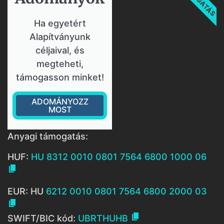
Ha egyetért
Alapítványunk
céljaival, és
megteheti,
támogasson minket!
ADOMÁNYOZZ
MOST
Anyagi támogatás:
HUF:
HU 8312 0010 0801 7564 6800 1000 06

EUR: HU
6212 0010 0801 7564 6800 2000 03


SWIFT/BIC kód:
UBRTHUHB