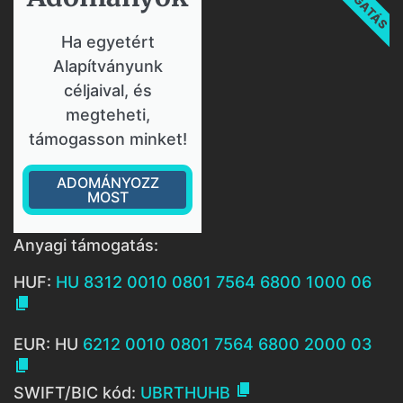
Ha egyetért
Alapítványunk
céljaival, és
megteheti,
támogasson minket!
ADOMÁNYOZZ
MOST
Anyagi támogatás:
HUF:
HU 8312 0010 0801 7564 6800 1000 06

EUR: HU
6212 0010 0801 7564 6800 2000 03


SWIFT/BIC kód:
UBRTHUHB