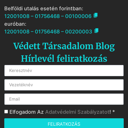
Belföldi utalás esetén forintban:

12001008 – 01756468 – 00100006
euróban:

12001008 – 01756468 – 00200003
Védett Társadalom Blog
Hírlevél feliratkozás
Elfogadom Az
Adatvédelmi Szabályzatot
! *
FELIRATKOZÁS