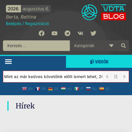
2026.
augusztus 6.
Berta, Bettina
Belépés
/
Regisztráció
📹 VIDEÓK
! Mint az már kedves követőink előtt ismert lehet, 2023-tól a Véd
EN
FR
DE
HU
IT
RU
ES
Hírek