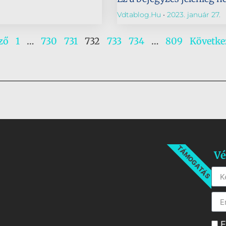
Vdtablog.hu
2023. január 27.
ző
1
…
730
731
732
733
734
…
809
Követke
TÁMOGATÁS
Vé
E