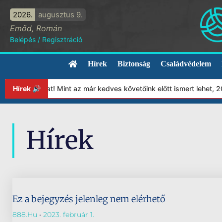
2026.
augusztus 9.
Emőd, Román
Belépés
/
Regisztráció
Hírek
Biztonság
Családvédelem
apítványunkat! Mint az már kedves követőink előtt ismert lehet, 
Hírek 🔊
Hírek
Ez a bejegyzés jelenleg nem elérhető
888.hu
2023. február 1.