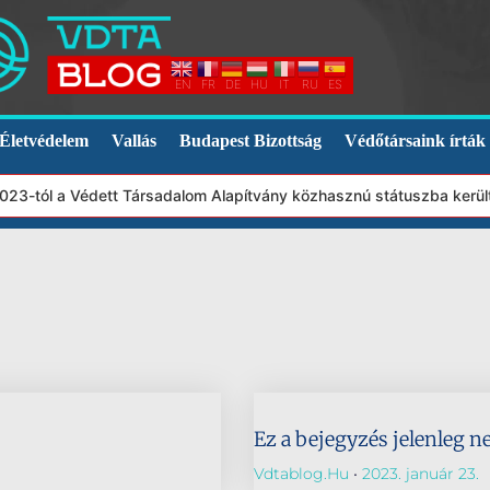
EN
FR
DE
HU
IT
RU
ES
Életvédelem
Vallás
Budapest Bizottság
Védőtársaink írták
2023-tól a Védett Társadalom Alapítvány közhasznú státuszba kerü
Ez a bejegyzés jelenleg n
Vdtablog.hu
2023. január 23.