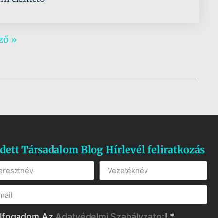
ző »
dett Társadalom Blog Hírlevél feliratkozás
lfogadom Az
Adatvédelmi Szabályzatot
! *