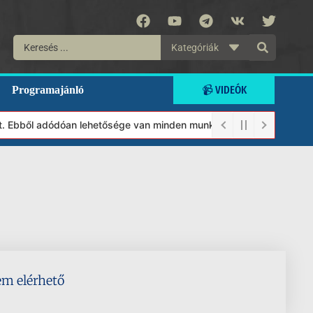
Kategóriák
📹 VIDEÓK
Programajánló
lt. Ebből adódóan lehetősége van minden munkánkat segíteni kíván
em elérhető