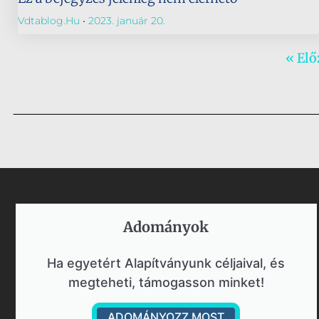
Vdtablog.hu
2023. január 20.
« Elő
Adományok​
Ha egyetért Alapítványunk céljaival, és
megteheti, támogasson minket!
ADOMÁNYOZZ MOST