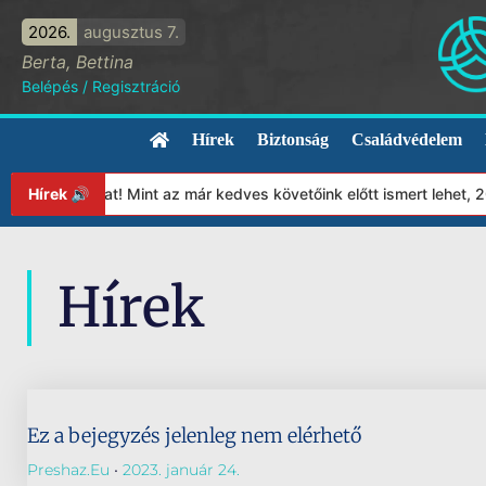
2026.
augusztus 7.
Berta, Bettina
Belépés
/
Regisztráció
Hírek
Biztonság
Családvédelem
apítványunkat! Mint az már kedves követőink előtt ismert lehet, 
Hírek 🔊
Hírek
Ez a bejegyzés jelenleg nem elérhető
Preshaz.eu
2023. január 24.