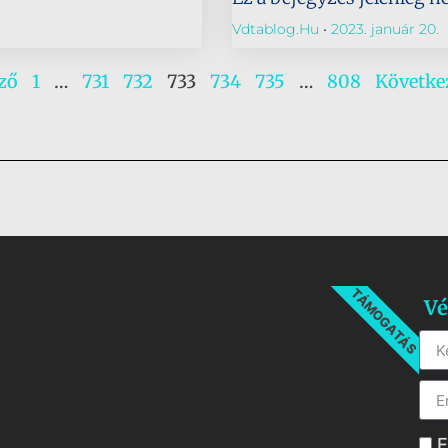
Vdtablog.hu
2023. január 20.
ző
1
…
731
732
733
734
735
…
808
Követke
TÁMOGATÁS
Vé
E