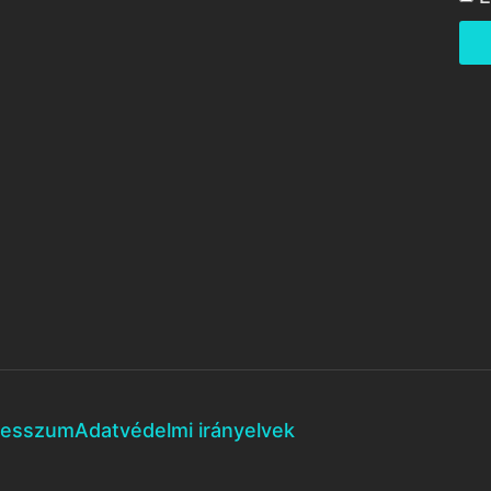
resszum
Adatvédelmi irányelvek