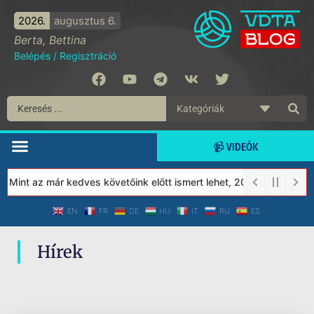
2026.
augusztus 6.
Berta, Bettina
Belépés
/
Regisztráció
📹 VIDEÓK
 Mint az már kedves követőink előtt ismert lehet, 2023-tól a Véd
EN
FR
DE
HU
IT
RU
ES
Hírek