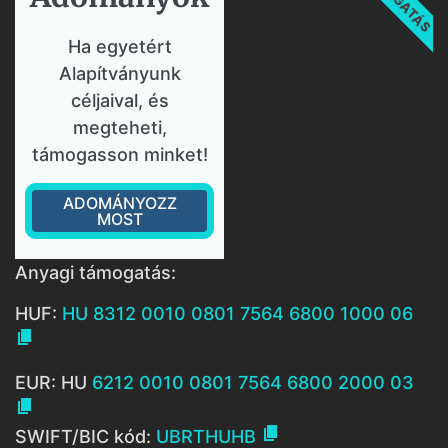
Ha egyetért
Alapítványunk
céljaival, és
megteheti,
támogasson minket!
ADOMÁNYOZZ
MOST
Anyagi támogatás:
HUF:
HU 8312 0010 0801 7564 6800 1000 06

EUR: HU
6212 0010 0801 7564 6800 2000 03


SWIFT/BIC kód:
UBRTHUHB