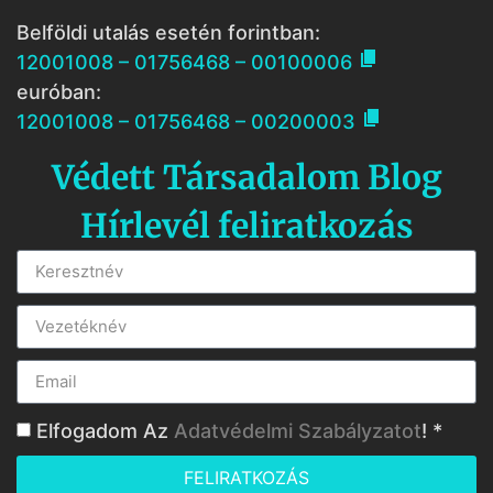
Belföldi utalás esetén forintban:

12001008 – 01756468 – 00100006
euróban:

12001008 – 01756468 – 00200003
Védett Társadalom Blog
Hírlevél feliratkozás
Elfogadom Az
Adatvédelmi Szabályzatot
! *
FELIRATKOZÁS