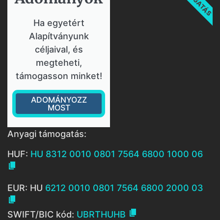
Ha egyetért
Alapítványunk
céljaival, és
megteheti,
támogasson minket!
ADOMÁNYOZZ
MOST
Anyagi támogatás:
HUF:
HU 8312 0010 0801 7564 6800 1000 06

EUR: HU
6212 0010 0801 7564 6800 2000 03


SWIFT/BIC kód:
UBRTHUHB