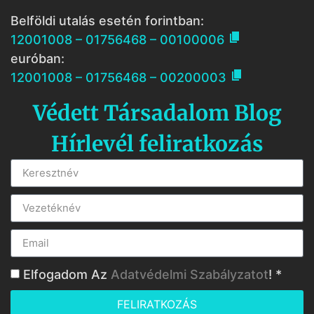
Belföldi utalás esetén forintban:

12001008 – 01756468 – 00100006
euróban:

12001008 – 01756468 – 00200003
Védett Társadalom Blog
Hírlevél feliratkozás
Elfogadom Az
Adatvédelmi Szabályzatot
! *
FELIRATKOZÁS