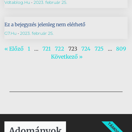
Vdtablog.hu
2023. február 25.
Ez a bejegyzés jelenleg nem elérhető
G7.hu
2023. február 25.
« Előző
1
…
721
722
723
724
725
…
809
Következő »
TÁMOGATÁS
Adományok​