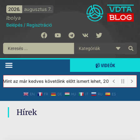
2026.
augusztus 7.
Ibolya
Belépés
/
Regisztráció
📹 VIDEÓK
 Mint az már kedves követőink előtt ismert lehet, 2023-tól a Véd
EN
FR
DE
HU
IT
RU
ES
Hírek