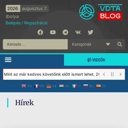
2026.
augusztus 7.
Ibolya
Belépés
/
Regisztráció
📹 VIDEÓK
 Mint az már kedves követőink előtt ismert lehet, 2023-tól a Véd
EN
FR
DE
HU
IT
RU
ES
Hírek