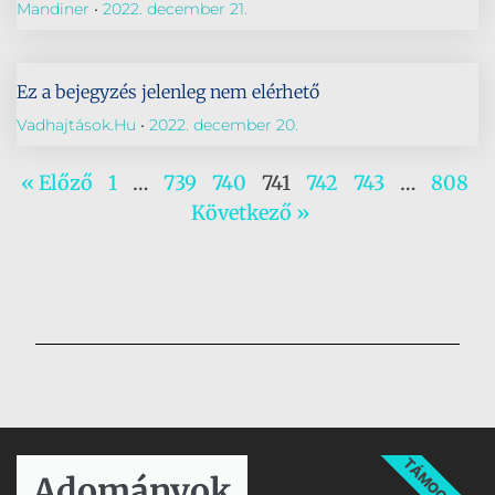
Mandiner
2022. december 21.
Ez a bejegyzés jelenleg nem elérhető
Vadhajtások.hu
2022. december 20.
« Előző
1
…
739
740
741
742
743
…
808
Következő »
TÁMOGATÁS
Adományok​