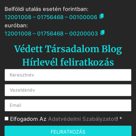
Belföldi utalás esetén forintban:

12001008 – 01756468 – 00100006
euróban:

12001008 – 01756468 – 00200003
Védett Társadalom Blog
Hírlevél feliratkozás
Elfogadom Az
Adatvédelmi Szabályzatot
! *
FELIRATKOZÁS