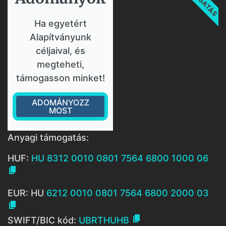
Ha egyetért
Alapítványunk
céljaival, és
megteheti,
támogasson minket!
ADOMÁNYOZZ
MOST
Anyagi támogatás:
HUF:
HU 8312 0010 0801 7564 6800 1000 06

EUR: HU
6212 0010 0801 7564 6800 2000 03


SWIFT/BIC kód:
UBRTHUHB