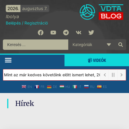
2026.
augusztus 7.
Ibolya
Belépés
/
Regisztráció
📹 VIDEÓK
! Mint az már kedves követőink előtt ismert lehet, 2023-tól a Véd
EN
FR
DE
HU
IT
RU
ES
Hírek