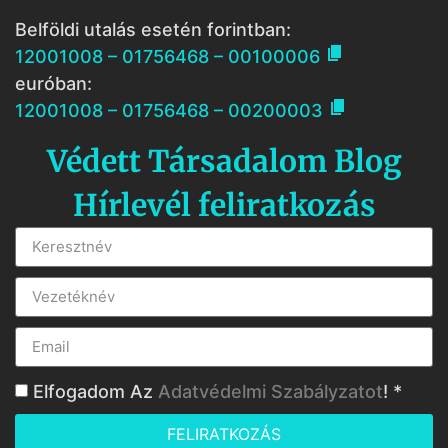
Belföldi utalás esetén forintban:

12001008 – 01756468 – 00100006
euróban:

12001008 – 01756468 – 00200003
Védett Társadalom Blog
Hírlevél feliratkozás
Elfogadom Az
Adatvédelmi Szabályzatot
! *
FELIRATKOZÁS