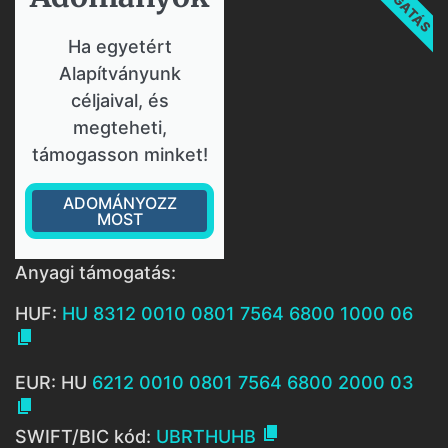
Ha egyetért
Alapítványunk
céljaival, és
megteheti,
támogasson minket!
ADOMÁNYOZZ
MOST
Anyagi támogatás:
HUF:
HU 8312 0010 0801 7564 6800 1000 06

EUR: HU
6212 0010 0801 7564 6800 2000 03


SWIFT/BIC kód:
UBRTHUHB