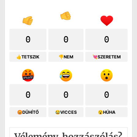
0
0
0
👍TETSZIK
👎NEM
💘SZERETEM
0
0
0
😡DÜHÍTŐ
😂VICCES
😮HÚHA
Vélemény, hozzászólás?