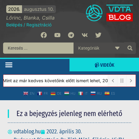
2026.
augusztus 10.
Lőrinc, Blanka, Csilla
Belépés
/
Regisztráció
📹 VIDEÓK
int az már kedves követőink előtt ismert lehet, 2023-tól a Védet
EN
FR
DE
HU
IT
RU
ES
Ez a bejegyzés jelenleg nem elérhető
vdtablog.hu
2022. április 30.