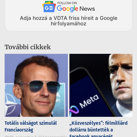
Adja hozzá a VDTA friss híreit a Google
hírfolyamához
További cikkek
Totális válságot szimulál
„Közveszélyes”: félmilliárd
Franciaország
dollárra büntették a
Facebook anyacégét