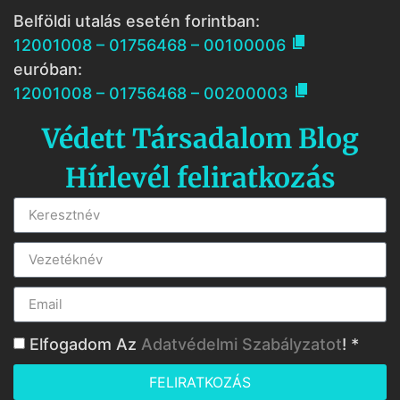
Belföldi utalás esetén forintban:

12001008 – 01756468 – 00100006
euróban:

12001008 – 01756468 – 00200003
Védett Társadalom Blog
Hírlevél feliratkozás
Elfogadom Az
Adatvédelmi Szabályzatot
! *
FELIRATKOZÁS