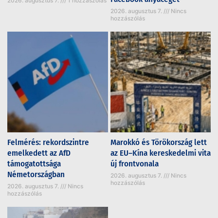
2026. augusztus 7.
1 hozzászólás
2026. augusztus 7.
Nincs
hozzászólás
Felmérés: rekordszintre
Marokkó és Törökország lett
emelkedett az AfD
az EU–Kína kereskedelmi vita
támogatottsága
új frontvonala
Németországban
2026. augusztus 7.
Nincs
hozzászólás
2026. augusztus 7.
Nincs
hozzászólás