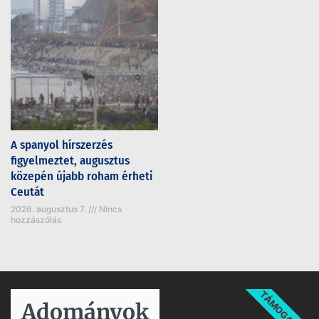
A spanyol hírszerzés
figyelmeztet, augusztus
közepén újabb roham érheti
Ceutát
2026. augusztus 7.
Nincs
hozzászólás
TÁMOGATÁS
Adományok​