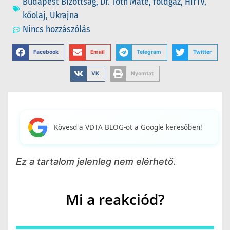
Budapest Bizottság
,
Dr. Tóth Máté
,
földgáz
,
HírTV
,
kőolaj
,
Ukrajna
Nincs hozzászólás
Facebook
Email
Telegram
Twitter
VK
Nyomtat
Kövesd a VDTA BLOG-ot a Google keresőben!
Ez a tartalom jelenleg nem elérhető.
Mi a reakciód?