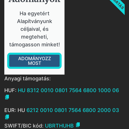
Ha egyetért
Alapítványunk
céljaival, és
megteheti,
támogasson minket!
ADOMÁNYOZZ
MOST
Anyagi támogatás:
HUF:
HU 8312 0010 0801 7564 6800 1000 06

EUR: HU
6212 0010 0801 7564 6800 2000 03


SWIFT/BIC kód:
UBRTHUHB