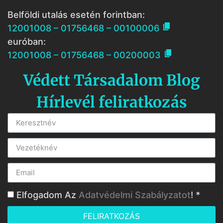
Belföldi utalás esetén forintban:

12001008 – 01756468 – 00100006
euróban:

12001008 – 01756468 – 00200003
Védett Társadalom Blog
Hírlevél feliratkozás
Elfogadom Az
Adatvédelmi Szabályzatot
! *
FELIRATKOZÁS