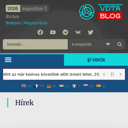
2026.
augusztus 7.
Ibolya
Belépés
/
Regisztráció
📹 VIDEÓK
 Mint az már kedves követőink előtt ismert lehet, 2023-tól a Véde
EN
FR
DE
HU
IT
RU
ES
Hírek