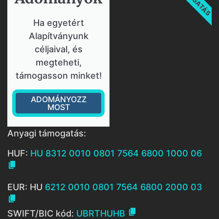
Ha egyetért
Alapítványunk
céljaival, és
megteheti,
támogasson minket!
ADOMÁNYOZZ
MOST
Anyagi támogatás:
HUF:
HU 8312 0010 0801 7564 6800 1000 06

EUR: HU
6212 0010 0801 7564 6800 2000 03


SWIFT/BIC kód:
UBRTHUHB