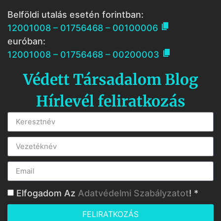
Belföldi utalás esetén forintban:

12001008 – 01756468 – 00100006
euróban:

12001008 – 01756468 – 00200003
Védett Társadalom Blog
Hírlevél feliratkozás
Elfogadom Az
Adatvédelmi Szabályzatot
! *
FELIRATKOZÁS