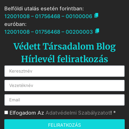
Belföldi utalás esetén forintban:

12001008 – 01756468 – 00100006
euróban:

12001008 – 01756468 – 00200003
Védett Társadalom Blog
Hírlevél feliratkozás
Elfogadom Az
Adatvédelmi Szabályzatot
! *
FELIRATKOZÁS