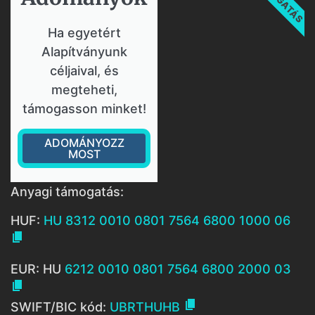
Ha egyetért
Alapítványunk
céljaival, és
megteheti,
támogasson minket!
ADOMÁNYOZZ
MOST
Anyagi támogatás:
HUF:
HU 8312 0010 0801 7564 6800 1000 06

EUR: HU
6212 0010 0801 7564 6800 2000 03


SWIFT/BIC kód:
UBRTHUHB