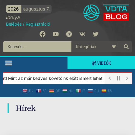
2026.
augusztus 7.
Ibolya
Belépés
/
Regisztráció
📹 VIDEÓK
t! Mint az már kedves követőink előtt ismert lehet, 2023-tól a V
EN
FR
DE
HU
IT
RU
ES
Hírek