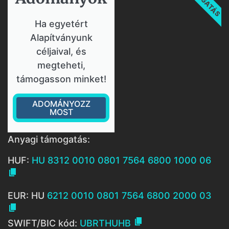
Ha egyetért
Alapítványunk
céljaival, és
megteheti,
támogasson minket!
ADOMÁNYOZZ
MOST
Anyagi támogatás:
HUF:
HU 8312 0010 0801 7564 6800 1000 06

EUR: HU
6212 0010 0801 7564 6800 2000 03


SWIFT/BIC kód:
UBRTHUHB