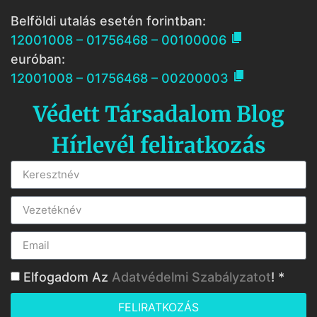
Belföldi utalás esetén forintban:

12001008 – 01756468 – 00100006
euróban:

12001008 – 01756468 – 00200003
Védett Társadalom Blog
Hírlevél feliratkozás
Elfogadom Az
Adatvédelmi Szabályzatot
! *
FELIRATKOZÁS