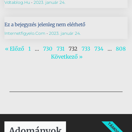
Vdtablog.hu
2023. január 24.
Ez a bejegyzés jelenleg nem elérhető
Internetfigyelo.com
2023. január 24.
« Előző
1
…
730
731
732
733
734
…
808
Következő »
TÁMOGATÁS
Adományok​