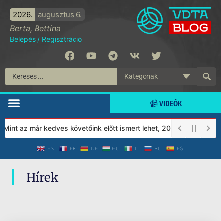
2026.
augusztus 6.
Berta, Bettina
Belépés
/
Regisztráció
📹 VIDEÓK
 Mint az már kedves követőink előtt ismert lehet, 2023-tól a Véde
EN
FR
DE
HU
IT
RU
ES
Hírek