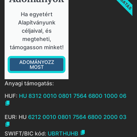
Ha egyetért
Alapítványunk
céljaival, és
megteheti,
támogasson minket!
ADOMÁNYOZZ
MOST
Anyagi támogatás:
HUF:
HU 8312 0010 0801 7564 6800 1000 06

EUR: HU
6212 0010 0801 7564 6800 2000 03


SWIFT/BIC kód:
UBRTHUHB