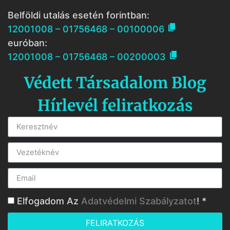
Belföldi utalás esetén forintban:

12001008 – 01756468 – 00100006
euróban:

12001008 – 01756468 – 00200003
Védett Társadalom Blog
Hírlevél feliratkozás
Elfogadom Az
Adatvédelmi Szabályzatot
! *
FELIRATKOZÁS