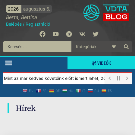
2026.
augusztus 6.
Berta, Bettina
Belépés
/
Regisztráció
📹 VIDEÓK
 Mint az már kedves követőink előtt ismert lehet, 2023-tól a Véd
EN
FR
DE
HU
IT
RU
ES
Hírek