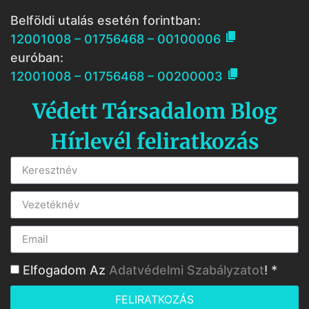
Belföldi utalás esetén forintban:

12001008 – 01756468 – 00100006
euróban:

12001008 – 01756468 – 00200003
Védett Társadalom Blog
Hírlevél feliratkozás
Elfogadom Az
Adatvédelmi Szabályzatot
! *
FELIRATKOZÁS