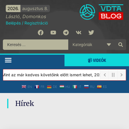
2026.
augusztus 8.
László, Domonkos
Belépés
/
Regisztráció
📹 VIDEÓK
Mint az már kedves követőink előtt ismert lehet, 2023-tól a Véde
EN
FR
DE
HU
IT
RU
ES
Hírek