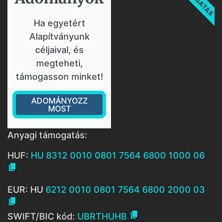
Ha egyetért
Alapítványunk
céljaival, és
megteheti,
támogasson minket!
ADOMÁNYOZZ
MOST
Anyagi támogatás:
HUF:
HU 8312 0010 0801 7564 6800 1000 06

EUR: HU
6212 0010 0801 7564 6800 2000 03


SWIFT/BIC kód:
UBRTHUHB