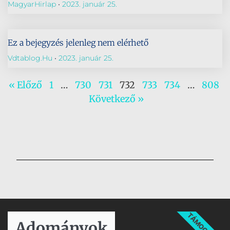
MagyarHirlap
2023. január 25.
Ez a bejegyzés jelenleg nem elérhető
Vdtablog.hu
2023. január 25.
« Előző
1
…
730
731
732
733
734
…
808
Következő »
TÁMOGATÁS
Adományok​