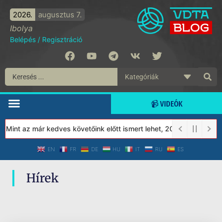
2026.
augusztus 7.
Ibolya
Belépés
/
Regisztráció
📹 VIDEÓK
 Mint az már kedves követőink előtt ismert lehet, 2023-tól a Véd
EN
FR
DE
HU
IT
RU
ES
Hírek