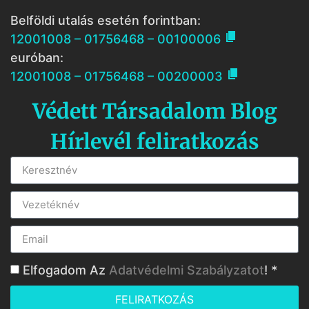
Belföldi utalás esetén forintban:

12001008 – 01756468 – 00100006
euróban:

12001008 – 01756468 – 00200003
Védett Társadalom Blog
Hírlevél feliratkozás
Elfogadom Az
Adatvédelmi Szabályzatot
! *
FELIRATKOZÁS