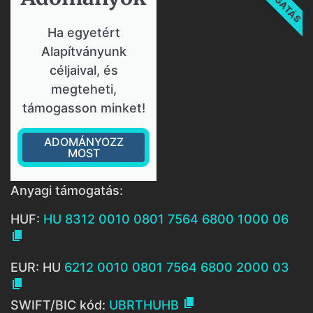
Ha egyetért
Alapítványunk
céljaival, és
megteheti,
támogasson minket!
ADOMÁNYOZZ
MOST
Anyagi támogatás:
HUF:
HU 8312 0010 0801 7564 6800 1000 06

EUR: HU
6212 0010 0801 7564 6800 2000 03


SWIFT/BIC kód:
UBRTHUHB