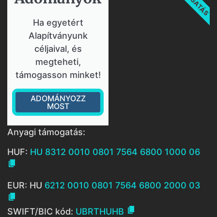
Ha egyetért
Alapítványunk
céljaival, és
megteheti,
támogasson minket!
ADOMÁNYOZZ
MOST
Anyagi támogatás:
HUF:
HU 8312 0010 0801 7564 6800 1000 06

EUR: HU
6212 0010 0801 7564 6800 2000 03


SWIFT/BIC kód:
UBRTHUHB