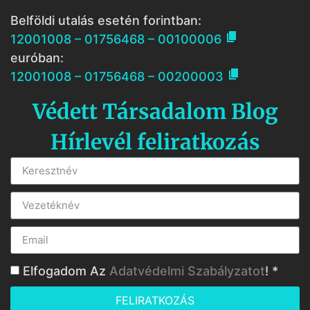
Belföldi utalás esetén forintban:

12001008 – 01756468 – 00100006
euróban:

12001008 – 01756468 – 00200003
Védett Társadalom Blog
Hírlevél feliratkozás
Elfogadom Az
Adatvédelmi Szabályzatot
! *
FELIRATKOZÁS