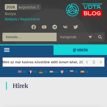
2026.
augusztus 7.
Ibolya
Belépés
/
Regisztráció
📹 VIDEÓK
 Mint az már kedves követőink előtt ismert lehet, 2023-tól a Véd
EN
FR
DE
HU
IT
RU
ES
Hírek