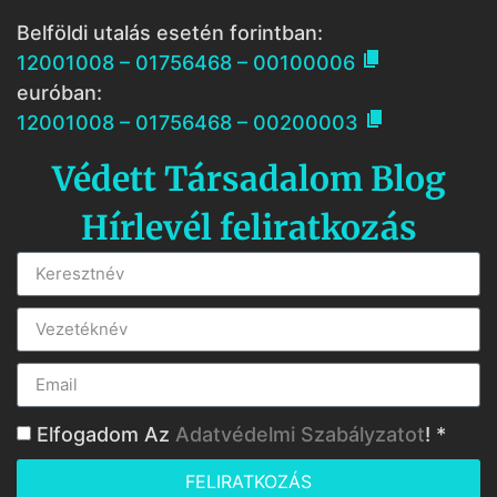
Belföldi utalás esetén forintban:

12001008 – 01756468 – 00100006
euróban:

12001008 – 01756468 – 00200003
Védett Társadalom Blog
Hírlevél feliratkozás
Elfogadom Az
Adatvédelmi Szabályzatot
! *
FELIRATKOZÁS