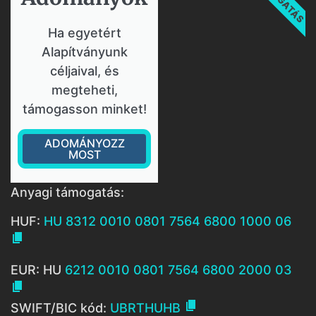
Ha egyetért
Alapítványunk
céljaival, és
megteheti,
támogasson minket!
ADOMÁNYOZZ
MOST
Anyagi támogatás:
HUF:
HU 8312 0010 0801 7564 6800 1000 06

EUR: HU
6212 0010 0801 7564 6800 2000 03


SWIFT/BIC kód:
UBRTHUHB