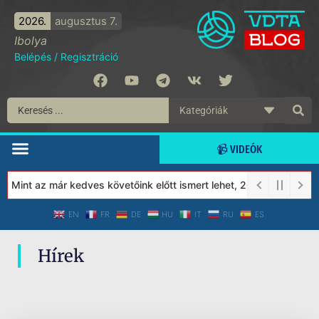
2026.
augusztus 7.
Ibolya
Belépés
/
Regisztráció
📹 VIDEÓK
 Mint az már kedves követőink előtt ismert lehet, 2023-tól a Véd
EN
FR
DE
HU
IT
RU
ES
Hírek