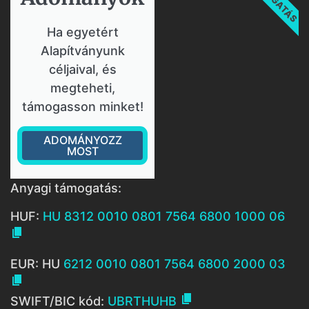
Ha egyetért
Alapítványunk
céljaival, és
megteheti,
támogasson minket!
ADOMÁNYOZZ
MOST
Anyagi támogatás:
HUF:
HU 8312 0010 0801 7564 6800 1000 06

EUR: HU
6212 0010 0801 7564 6800 2000 03


SWIFT/BIC kód:
UBRTHUHB