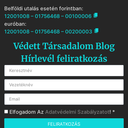
Belföldi utalás esetén forintban:

12001008 – 01756468 – 00100006
euróban:

12001008 – 01756468 – 00200003
Védett Társadalom Blog
Hírlevél feliratkozás
Elfogadom Az
Adatvédelmi Szabályzatot
! *
FELIRATKOZÁS