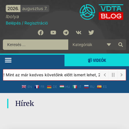
2026.
augusztus 7.
Ibolya
Belépés
/
Regisztráció
📹 VIDEÓK
! Mint az már kedves követőink előtt ismert lehet, 2023-tól a Vé
EN
FR
DE
HU
IT
RU
ES
Hírek