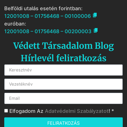
Belföldi utalás esetén forintban:

12001008 – 01756468 – 00100006
euróban:

12001008 – 01756468 – 00200003
Védett Társadalom Blog
Hírlevél feliratkozás
Elfogadom Az
Adatvédelmi Szabályzatot
! *
FELIRATKOZÁS