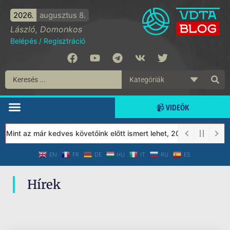
2026.
augusztus 8.
László, Domonkos
Belépés
/
Regisztráció
📹 VIDEÓK
 Mint az már kedves követőink előtt ismert lehet, 2023-tól a Véd
EN
FR
DE
HU
IT
RU
ES
Hírek