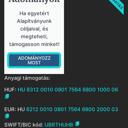
Ha egyetért
Alapítványunk
céljaival, és
megteheti,
támogasson minket!
ADOMÁNYOZZ
MOST
Anyagi támogatás:
HUF:
HU 8312 0010 0801 7564 6800 1000 06

EUR: HU
6212 0010 0801 7564 6800 2000 03


SWIFT/BIC kód:
UBRTHUHB