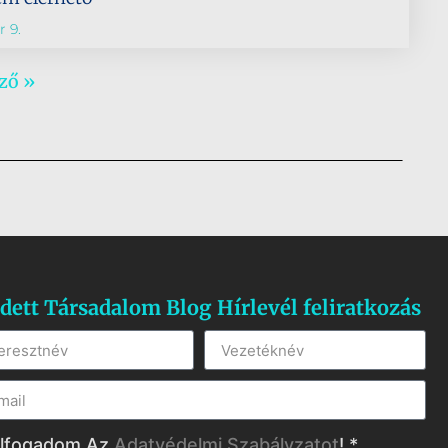
 9.
ző »
dett Társadalom Blog Hírlevél feliratkozás
lfogadom Az
Adatvédelmi Szabályzatot
! *