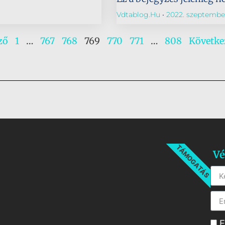
Vdtablog.hu
2022. szeptember
ző
1
…
767
768
769
770
771
…
808
Követke
TÁMOGATÁS
Vé
E