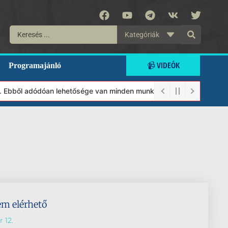
Kategóriák
📹 VIDEÓK
Programajánló
t. Ebből adódóan lehetősége van minden munkánkat segíteni kívánó
em elérhető
 12.