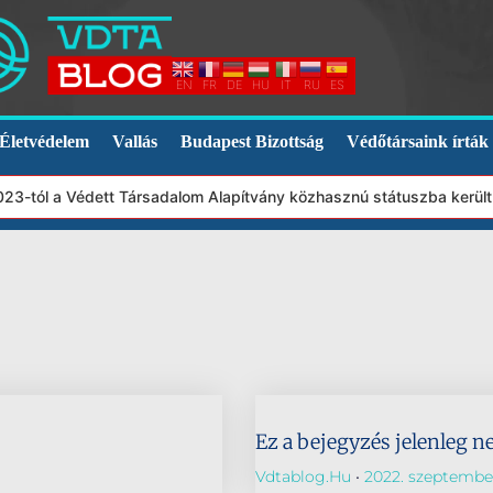
EN
FR
DE
HU
IT
RU
ES
Életvédelem
Vallás
Budapest Bizottság
Védőtársaink írták
2023-tól a Védett Társadalom Alapítvány közhasznú státuszba kerül
Ez a bejegyzés jelenleg n
Vdtablog.hu
2022. szeptember