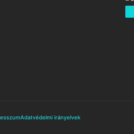
resszum
Adatvédelmi irányelvek