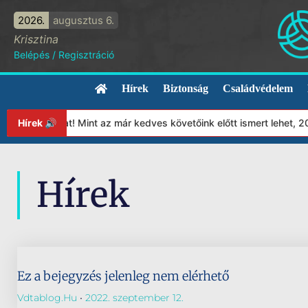
2026.
augusztus 6.
Krisztina
Belépés
/
Regisztráció
Hírek
Biztonság
Családvédelem
apítványunkat! Mint az már kedves követőink előtt ismert lehet, 
Hírek 🔊
Hírek
Ez a bejegyzés jelenleg nem elérhető
Vdtablog.hu
2022. szeptember 12.